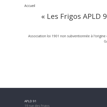
Accueil
« Les Frigos APLD 9
Association loi 1901 non subventionnée à l′origine 
G
APLD 91
19 rue des Frigos