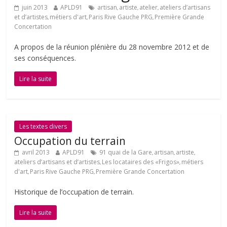
juin 2013
APLD91
artisan
artiste
atelier
ateliers d’artisans
,
,
,
et d’artistes
métiers d'art
Paris Rive Gauche PRG
Première Grande
,
,
,
Concertation
A propos de la réunion plénière du 28 novembre 2012 et de
ses conséquences.
Lire la suite
Les textes divers
Occupation du terrain
avril 2013
APLD91
91 quai de la Gare
artisan
artiste
,
,
,
ateliers d’artisans et d’artistes
Les locataires des «Frigos»
métiers
,
,
d'art
Paris Rive Gauche PRG
Première Grande Concertation
,
,
Historique de l’occupation de terrain.
Lire la suite