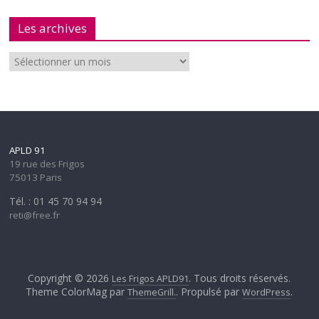
Les archives
APLD 91
19 rue des Frigos
75013 Paris
Tél. : 01 45 70 94 94
reti@free.fr
Copyright © 2026
. Tous droits réservés.
Les Frigos APLD91
Theme ColorMag par
. Propulsé par
.
ThemeGrill.
WordPress