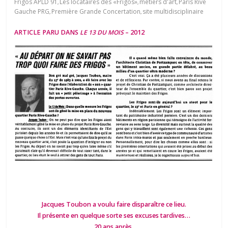
Frigos APLD 91
Les locataires des «Frigos»
métiers d'art
Paris Rive
,
,
,
Gauche PRG
Première Grande Concertation
site multidisciplinaire
,
,
ARTICLE PARU DANS
LE 13 DU MOIS
– 2012
Jacques Toubon a voulu faire disparaître ce lieu.
Il présente en quelque sorte ses excuses tardives…
20 ans après.