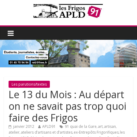
Les parutions/textes
Le 13 du Mois : Au départ
on ne savait pas trop quoi
faire des Frigos
janvier 2012
APLD91
91 quai de la Gare
art
artisan
,
,
,
atelier
ateliers d’artisans et d’artistes
ex-Entrepôts Frigorifiques
les
,
,
,